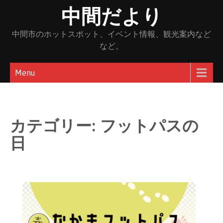
Skip
中間だより
to
content
中間市のホットスポット、イベント情報、観光案内など
など。
Menu
カテゴリー:
フットパスの
日