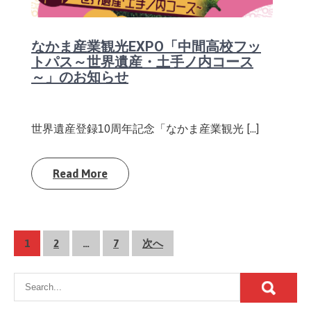
なかま産業観光EXPO「中間高校フッ
トパス～世界遺産・土手ノ内コース
～」のお知らせ
世界遺産登録10周年記念「なかま産業観光 […]
Read More
投
1
2
…
7
次へ
稿
ナ
ビ