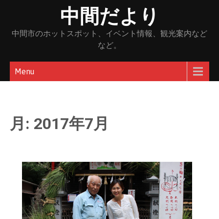
Skip
中間だより
to
content
中間市のホットスポット、イベント情報、観光案内など
など。
Menu
月:
2017年7月