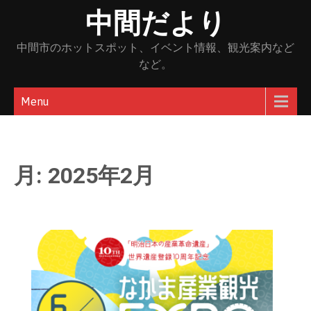
Skip
中間だより
to
content
中間市のホットスポット、イベント情報、観光案内など
など。
Menu
月:
2025年2月