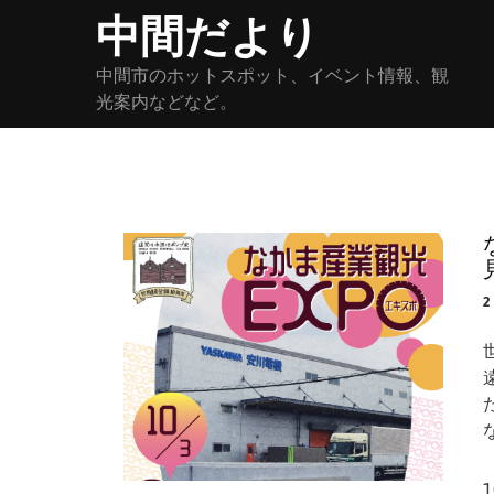
Skip
中間だより
to
content
中間市のホットスポット、イベント情報、観
光案内などなど。