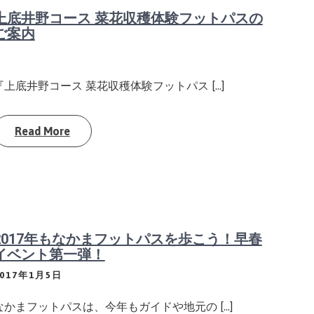
上底井野コース 菜花収穫体験フットパスの
ご案内
『上底井野コース 菜花収穫体験フットパス […]
Read More
2017年もなかまフットパスを歩こう！早春
イベント第一弾！
2017年1月5日
なかまフットパスは、今年もガイドや地元の […]