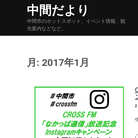
Skip
中間だより
to
content
中間市のホットスポット、イベント情報、観
光案内などなど。
月:
2017年1月