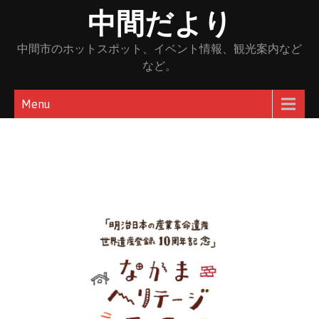
Skip
中間だより
to
content
中間市のホットスポット、イベント情報、観光案内など
など。
Menu