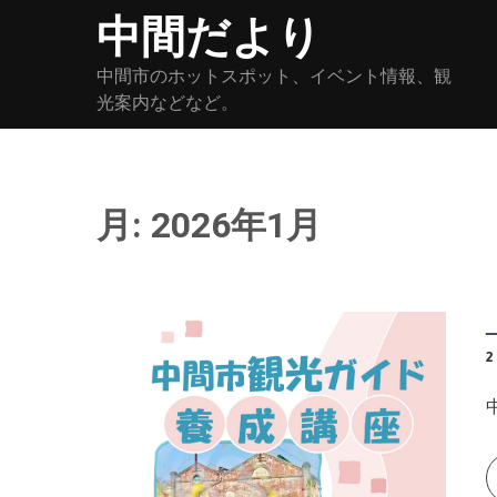
Skip
中間だより
to
content
中間市のホットスポット、イベント情報、観
光案内などなど。
月:
2026年1月