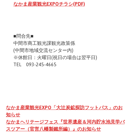
なかま産業観光EXPOチラシ(PDF)
■問合先■
中間市商工観光課観光政策係
(中間市地域交流センター内)
※休館日：火曜日(祝日の場合は翌平日)
TEL 093-245-4665
投
なかま産業観光EXPO「大辻炭鉱探訪フットパス」のお
稿
知らせ
なかまヘリテージフェス『世界遺産＆河内貯水池見学バ
ナ
スツアー（官営八幡製鐵所編）』のお知らせ