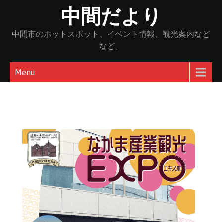
Skip
中間だより
to
content
中間市のホットスポット、イベント情報、観光案内など
など。
Menu