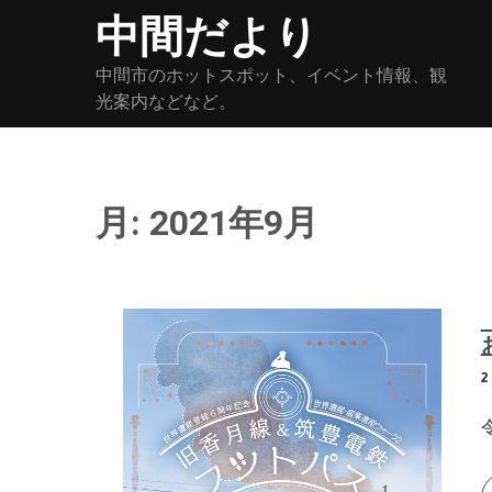
Skip
中間だより
to
content
中間市のホットスポット、イベント情報、観
光案内などなど。
月:
2021年9月