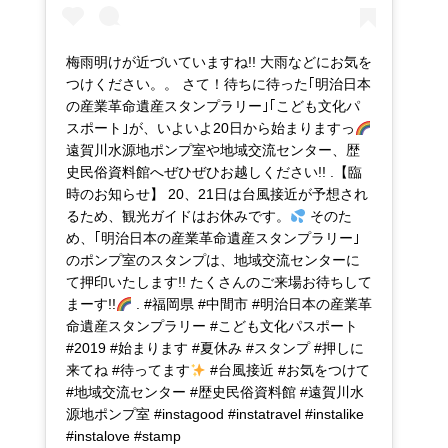
梅雨明けが近づいていますね!! 大雨などにお気を
つけください。。 さて！待ちに待った｢明治日本
の産業革命遺産スタンプラリー｣｢こども文化パ
スポート｣が、いよいよ20日から始まりますっ
遠賀川水源地ポンプ室や地域交流センター、歴
史民俗資料館へぜひぜひお越しください!! .【臨
時のお知らせ】 20、21日は台風接近が予想され
るため、観光ガイドはお休みです。
そのた
め、｢明治日本の産業革命遺産スタンプラリー｣
のポンプ室のスタンプは、地域交流センターに
て押印いたします!! たくさんのご来場お待ちして
まーす!!
. #福岡県 #中間市 #明治日本の産業革
命遺産スタンプラリー #こども文化パスポート
#2019 #始まります #夏休み #スタンプ #押しに
来てね #待ってます
#台風接近 #お気をつけて
#地域交流センター #歴史民俗資料館 #遠賀川水
源地ポンプ室 #instagood #instatravel #instalike
#instalove #stamp