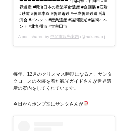
ーーーーーーーーーーーー #福岡県 #中間市 #世
界遺産 #明治日本の産業革命遺産 #企画展 #石炭
#鉄道 #筑豊本線 #筑豊電鉄 #平成筑豊鉄道 #講
演会 #イベント #産業遺産 #福岡観光 #福岡イベ
ント #北九州市 #大牟田市
A post shared by
中間市観光案内
(@nakamap.jp) on
Jan 19,
毎年、12月のクリスマス時期になると、サンタ
クロースの衣装を着た観光ガイドさんが世界遺
産の案内をしてくれています。
今日からポンプ室にサンタさんが