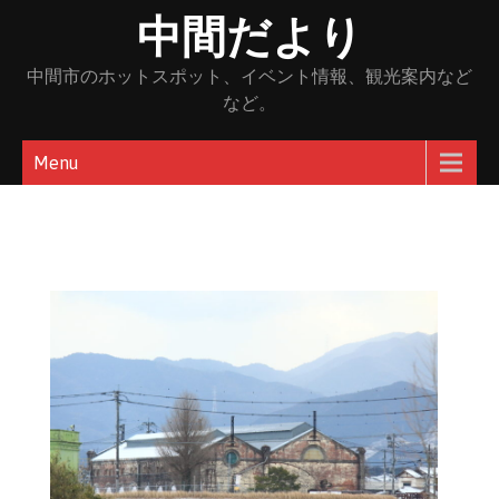
Skip
中間だより
to
content
中間市のホットスポット、イベント情報、観光案内など
など。
Menu