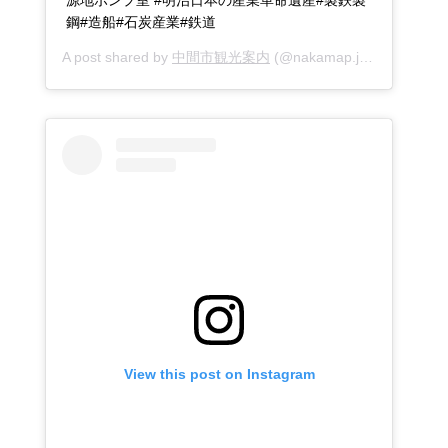
源地ポンプ室 #明治日本の産業革命遺産#製鉄製
鋼#造船#石炭産業#鉄道
A post shared by
中間市観光案内
(@nakamap.jp) on
Feb 1, 
View this post on Instagram