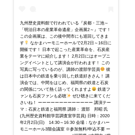
九州歴史資料館で行われている『炭都・三池～
「明治日本の産業革命遺産」企画展2～』です！
この企画展は、この後中間市にも巡回してきま
す
なかまハーモニーホールで2月2日～16日に
開催です！ 日本で起こった産業革命を、石炭産
業をテーマに紹介します！ 2月2日にはオープニ
ングイベントとして講演会が行われます！ この
写真に写っているのが、講師の渡部学芸員
彼
は日本中の鉄道を乗り回した鉄道好きさん！ 講
演会では、中間をはじめ、福岡県の鉄道と石炭
の関係について熱く語ってくれますよ
鉄道フ
ァンも石炭ファンも必聴
ぜひ聴きに来てくだ
さいね！ ーーーーーーーーーーーーー 講演テー
マ：石炭と鉄道と福岡県 講師： 渡部 邦昭 氏
(九州歴史資料館学芸調査室学芸員) 日時：2020
年2月2日(日) 14:30～16:30 会場：なかまハー
モニーホール3階会議室 ※参加無料/申込不要 ー