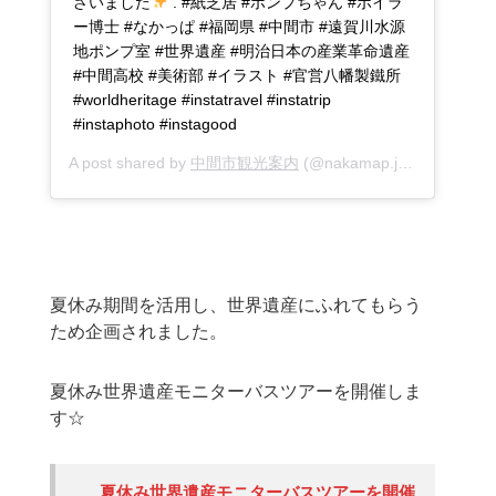
ざいました
. #紙芝居 #ポンプちゃん #ボイラ
ー博士 #なかっぱ #福岡県 #中間市 #遠賀川水源
地ポンプ室 #世界遺産 #明治日本の産業革命遺産
#中間高校 #美術部 #イラスト #官営八幡製鐵所
#worldheritage #instatravel #instatrip
#instaphoto #instagood
A post shared by
中間市観光案内
(@nakamap.jp) on
Jul 3, 
夏休み期間を活用し、世界遺産にふれてもらう
ため企画されました。
夏休み世界遺産モニターバスツアーを開催しま
す☆
夏休み世界遺産モニターバスツアーを開催