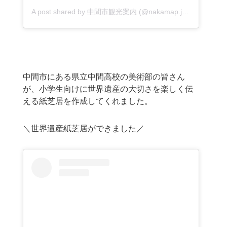
A post shared by
中間市観光案内
(@nakamap.jp) on
Jul 18,
中間市にある県立中間高校の美術部の皆さん
が、小学生向けに世界遺産の大切さを楽しく伝
える紙芝居を作成してくれました。
＼世界遺産紙芝居ができました／