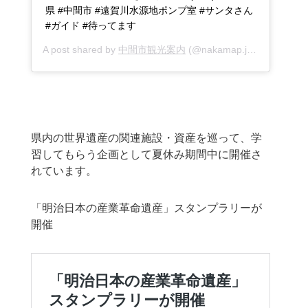
県 #中間市 #遠賀川水源地ポンプ室 #サンタさん
#ガイド #待ってます
A post shared by
中間市観光案内
(@nakamap.jp) on
Dec 13,
県内の世界遺産の関連施設・資産を巡って、学
習してもらう企画として夏休み期間中に開催さ
れています。
「明治日本の産業革命遺産」スタンプラリーが
開催