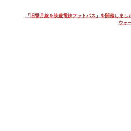
投
「旧香月線＆筑豊電鉄フットパス」を開催しまし
稿
ウォ
ナ
ビ
ゲ
ー
シ
ョ
ン