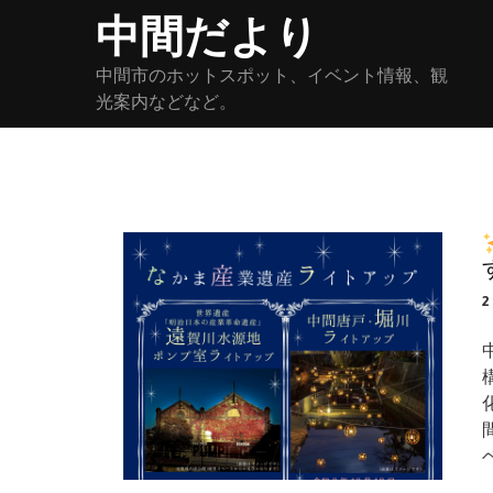
Skip
中間だより
to
content
中間市のホットスポット、イベント情報、観
光案内などなど。