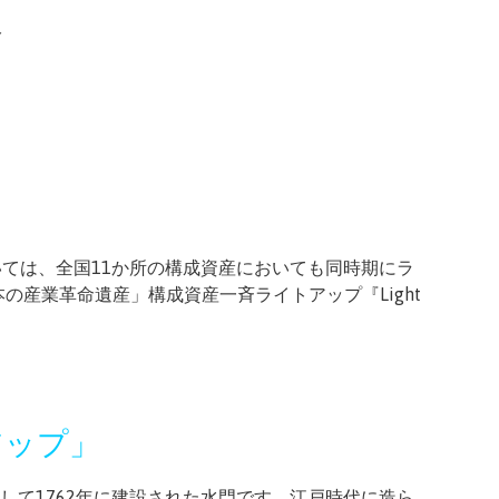
分
ては、全国11か所の構成資産においても同時期にラ
の産業革命遺産」構成資産一斉ライトアップ『Light
アップ」
して1762年に建設された水門です。江戸時代に造ら