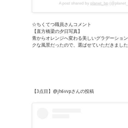
A post shared by
planet_bp
(@planet_
☆ちくてつ職員さんコメント
【直方橋梁の夕日写真】
青からオレンジへ変わる美しいグラデーション
クな風景だったので、選ばせていただきました
【3点目】@jh6vvpさんの投稿