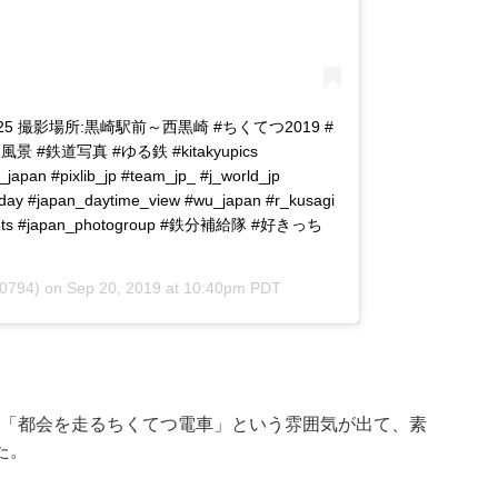
25 撮影場所:黒崎駅前～西黒崎 #ちくてつ2019 #
#鉄道写真 #ゆる鉄 #kitakyupics
japan #pixlib_jp #team_jp_ #j_world_jp
y #japan_daytime_view #wu_japan #r_kusagi
myshots #japan_photogroup #鉄分補給隊 #好きっち
0794) on
Sep 20, 2019 at 10:40pm PDT
「都会を走るちくてつ電車」という雰囲気が出て、素
た。