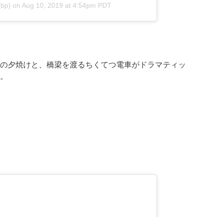
bp) on
Aug 10, 2019 at 4:54pm PDT
の夕焼けと、橋梁を渡るちくてつ電車がドラマティッ
。