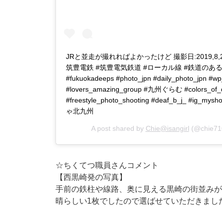
JRと並走が撮れればよかったけど 撮影日:2019,8,
筑豊電鉄 #筑豊電気鉄道 #ローカル線 #鉄道のある風景 
#fukuokadeeps #photo_jpn #daily_photo_jpn #wp_
#lovers_amazing_group #九州ぐらむ #colors_of_da
#freestyle_photo_shooting #deaf_b_j_ #ig_
ゃ北九州
A post shared by
Chie@isangirl
(@chie71
☆ちくてつ職員さんコメント
【西黒崎発の写真】
手前の鉄柱や線路、奥に見える黒崎の街並みが
晴らしい1枚でしたので選ばせていただきまし