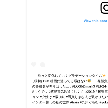
View this post
. . . 刻々と変化していくグラデーションタイム
リ到着 But! 構図に迷ってる暇はない
. 一発勝
の警報器が鳴り出した… . #EOS5Dmark3 #EF24- 10
#ちくてつ #筑豊電気鉄道 #ちくてつ2019 #筑豊
ョン #夕焼け #撮り鉄 #写真好きな人と繋がりた
インダー越しの私の世界 #train #九州ぐらむ #yokaphot