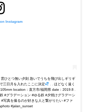
 on Instagram
. 雲ひとつ無い夕刻 急いでうちを飛び出しギリギ
負で三日月を入れたここに決定
. . ほどなく遠く
5mm location：直方市/福岡県 date：2019.8 .
電鉄 #グラデーション #ゆる鉄 #夕焼けグラデーシ
い #写真を撮るのが好きな人と繋がりたい #ファ
o #jalan_sunset