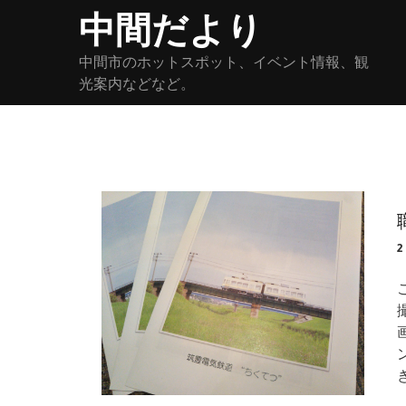
Skip
中間だより
to
content
中間市のホットスポット、イベント情報、観
光案内などなど。