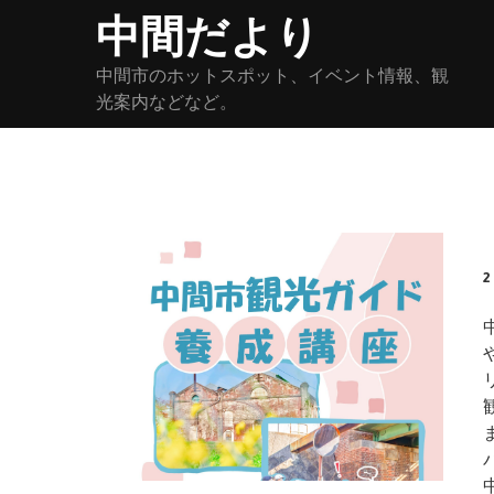
Skip
中間だより
to
content
中間市のホットスポット、イベント情報、観
光案内などなど。