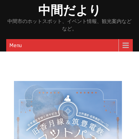
Skip
中間だより
to
content
中間市のホットスポット、イベント情報、観光案内など
など。
Menu