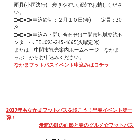
雨具(小雨決行)、歩きやすい服装でお越しくださ
い。
□■□■□■申込締切：２月１０日(金) 定員：20
名
□■□■□■申込み・問い合わせは中間市地域交流セ
ンターへ TEL:093-245-4665(火曜定休)
または、中間市観光案内ホームページ なかま
っぷ からお申込みください。
なかまフットパスイベント申込みはコチラ
投
2017年もなかまフットパスを歩こう！早春イベント第一
稿
弾！
炭鉱の町の面影と春のグルメ☆フットパス
ナ
ビ