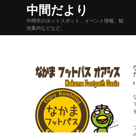
Skip
中間だより
to
content
中間市のホットスポット、イベント情報、観
光案内などなど。