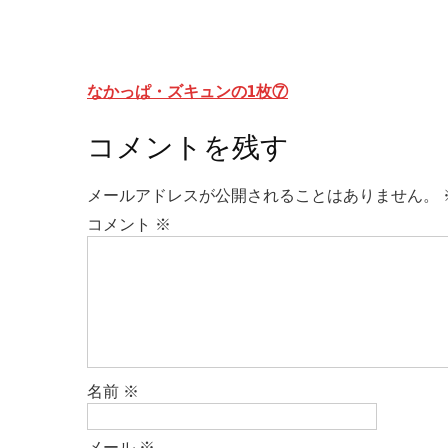
投
なかっぱ・ズキュンの1枚⑦
稿
コメントを残す
ナ
ビ
メールアドレスが公開されることはありません。
ゲ
コメント
※
ー
シ
ョ
ン
名前
※
メール
※