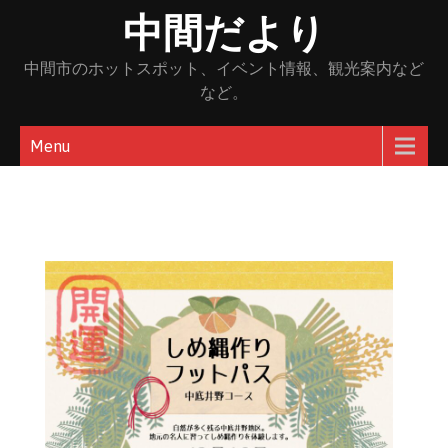
Skip
中間だより
to
content
中間市のホットスポット、イベント情報、観光案内など
など。
Menu