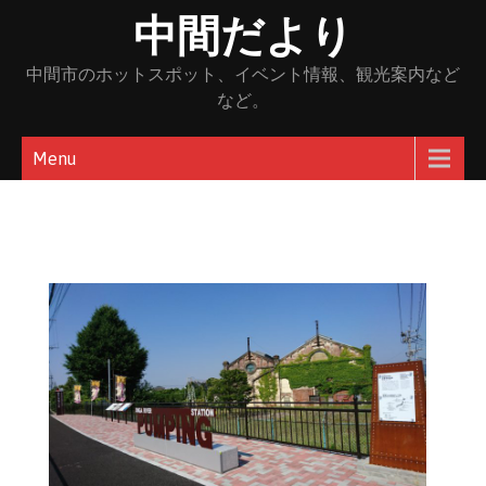
Skip
中間だより
to
content
中間市のホットスポット、イベント情報、観光案内など
など。
Menu