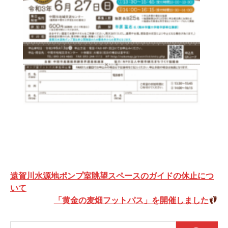
投
遠賀川水源地ポンプ室眺望スペースのガイドの休止につ
稿
いて
「黄金の麦畑フットパス」を開催しました
ナ
ビ