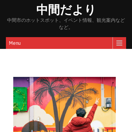
Skip
中間だより
to
content
中間市のホットスポット、イベント情報、観光案内など
など。
Menu