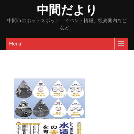
Skip
中間だより
to
content
中間市のホットスポット、イベント情報、観光案内など
など。
Menu