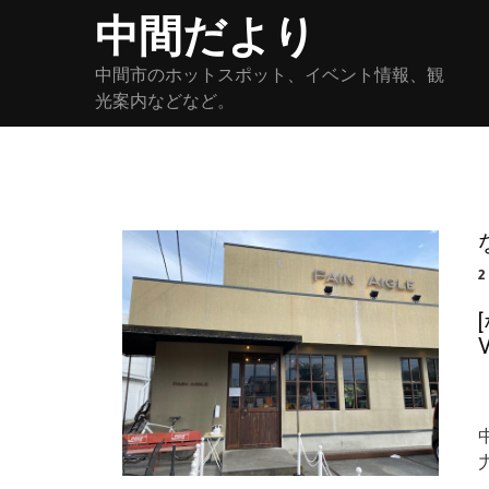
Skip
中間だより
to
content
中間市のホットスポット、イベント情報、観
光案内などなど。
V