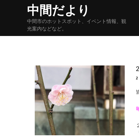
Skip
中間だより
to
content
中間市のホットスポット、イベント情報、観
光案内などなど。