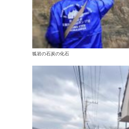
狐岩の石炭の化石