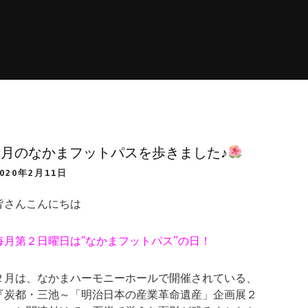
2月のなかまフットパスを歩きました♪
2020年2月11日
皆さんこんにちは
毎月第２日曜日は“なかまフットパス”の日！
２月は、なかまハーモニーホールで開催されている、
『炭都・三池～「明治日本の産業革命遺産」企画展２