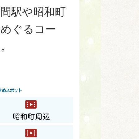
中間駅や昭和町
をめぐるコー
ス。