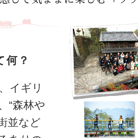
て何？
、イギリ
、“森林や
街並など