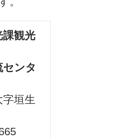
す。
光課観光
流センタ
大字垣生
665