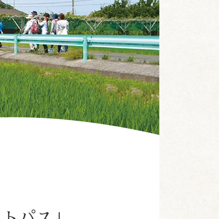
。
ットパス」