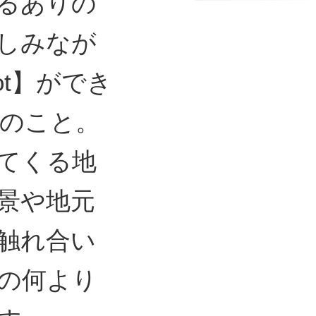
るありの
しみなが
ot】ができ
”のこと。
てくる地
景や地元
触れ合い
の何より